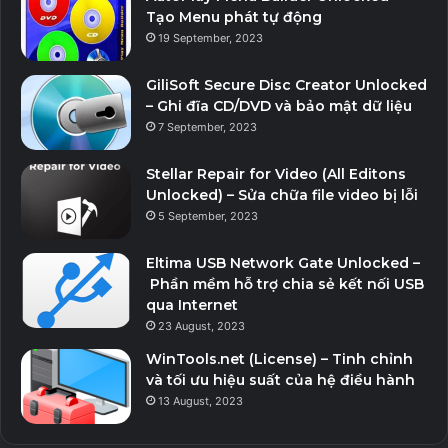
Tạo Menu phát tự động
thế giới.
19 September, 2023
Sử dụng ngoại tuyến: sau khi cập nhật dữ liệu, sử dụng ứng
GiliSoft Secure Disc Creator Unlocked
dụng ngoại tuyến để xem dự báo mà không cần internet.
– Ghi đĩa CD/DVD và bảo mật dữ liệu
7 September, 2023
Quyền: yêu cầu quyền tối thiểu.
Stellar Repair for Video (All Editons
Unlocked) – Sửa chữa file video bị lỗi
Dùng thử Flowx Today: trực quan hóa dự báo và hiểu các
5 September, 2023
hệ thống thời tiết – đó là cách thông minh để lập kế hoạch
về tình hình thời tiết.
Eltima USB Network Gate Unlocked –
Phần mềm hỗ trợ chia sẻ kết nối USB
qua Internet
Thời tiết
weather
23 August, 2023
WinTools.net (License) – Tinh chỉnh
và tối ưu hiệu suất của hệ điều hành
13 August, 2023