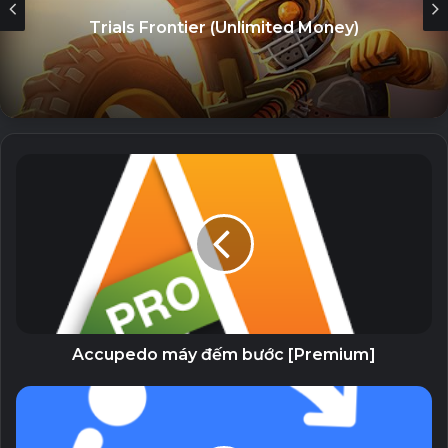
WhatsApp giữa Android và iPhone
Trials Frontier (Unlimited Money)
26 July, 2023
Đồ thị
Xem nhanh dữ liệu dự báo thời tiết của tuần. Chọn từ lựa
chọn đồ thị và sử dụng chức năng so sánh để xem tất cả
các nguồn dữ liệu cùng một lúc.
Widget
Nhận bản cập nhật nhanh chóng trên màn hình chính của
bạn với tiện ích biểu đồ. Chọn đồ thị và vị trí để hiển thị.
Tùy chọn phiên bản Pro
Accupedo máy đếm bước [Premium]
Miễn phí: Không có quảng cáo, không theo dõi
Các mô hình dự báo toàn cầu GFS, GDPS và ECMWF, được
cập nhật 4 lần mỗi ngày. Cộng với các mô hình chỉ số tia