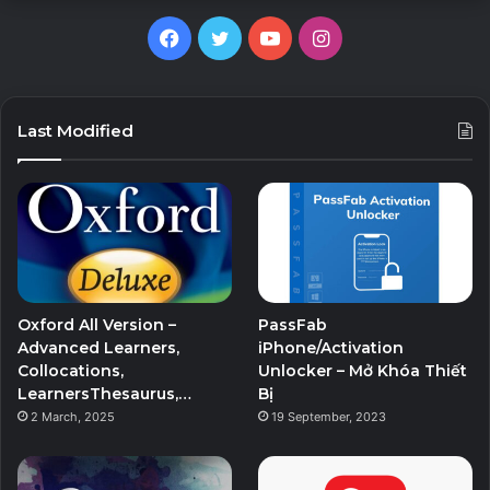
Facebook
Twitter
YouTube
Instagram
Last Modified
Oxford All Version –
PassFab
Advanced Learners,
iPhone/Activation
Collocations,
Unlocker – Mở Khóa Thiết
LearnersThesaurus,…
Bị
2 March, 2025
19 September, 2023