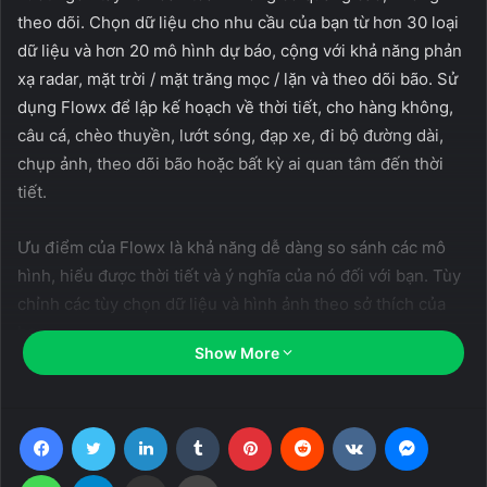
theo dõi. Chọn dữ liệu cho nhu cầu của bạn từ hơn 30 loại
dữ liệu và hơn 20 mô hình dự báo, cộng với khả năng phản
xạ radar, mặt trời / mặt trăng mọc / lặn và theo dõi bão. Sử
dụng Flowx để lập kế hoạch về thời tiết, cho hàng không,
câu cá, chèo thuyền, lướt sóng, đạp xe, đi bộ đường dài,
chụp ảnh, theo dõi bão hoặc bất kỳ ai quan tâm đến thời
tiết.
Ưu điểm của Flowx là khả năng dễ dàng so sánh các mô
hình, hiểu được thời tiết và ý nghĩa của nó đối với bạn. Tùy
chỉnh các tùy chọn dữ liệu và hình ảnh theo sở thích của
bạn.
Show More
Kinh nghiệm người dùng
Facebook
Twitter
LinkedIn
Tumblr
Pinterest
Reddit
VKontakte
Messen
Bản đồ
Sử dụng thao tác vuốt ngón tay để kiểm soát hoạt ảnh dự
WhatsApp
Telegram
Share via Email
Print