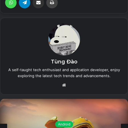
báo theo thời gian. Chọn nhiều lớp dữ liệu để hiển thị trên
bản đồ và dễ dàng chuyển đổi giữa các mô hình.
Related Articles
The Sims™ Mobile (Unlimited Money)
26 July, 2023
Tùng Đào
Zero City: base-building games (MOD
A self-taught tech enthusiast and application developer, enjoy
exploring the latest tech trends and advancements.
Menu, High Damage/Defense)
26 July, 2023
Website
Land of Legends: Island
games (Unlimited Energy)
26 July, 2023
iToolab WatsGo (Unlocked) – Chuyển
Android