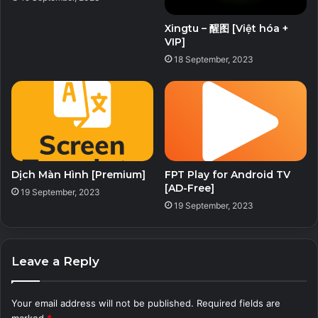
máy khu vực độ phân giải cao cho Hoa Kỳ và Canada, 7
Xingtu – 醒图 [Việt hóa +
kiểu máy khu vực độ phân giải cao cho Châu Âu và các
VIP]
kiểu máy độ phân giải cao bổ sung bao gồm nhiệt độ /
18 September, 2023
dòng chảy đại dương và chất lượng không khí.
Nguồn dữ liệu và các tính năng khác
Nguồn dữ liệu – Miễn phí
• NOAA GFS (FV3) – Toàn cầu
Dịch Màn Hình [Premium]
FPT Play for Android TV
• NOAA GFS Waves – Toàn cầu
[AD-Free]
19 September, 2023
• CMC GDPS – Toàn cầu
19 September, 2023
• CMC GDWPS Waves – Toàn cầu
• ECMWF HRES 35 km – Toàn cầu
• Dữ liệu về khói NOAA HYSPLIT – Lục địa Hoa Kỳ
Leave a Reply
• Dữ liệu về khói của NOAA HRRR (Thử nghiệm) – Lục địa
Hoa Kỳ
Your email address will not be published.
Required fields are
• Chất lượng không khí CAMS / Chỉ số UV – Toàn cầu
marked
*