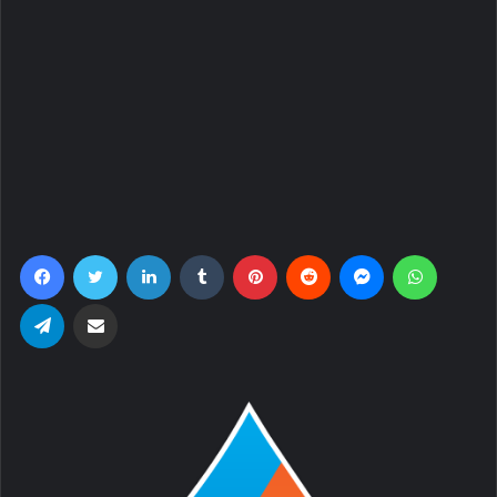
Facebook
Twitter
LinkedIn
Tumblr
Pinterest
Reddit
Messenger
WhatsA
Telegram
Share via Email