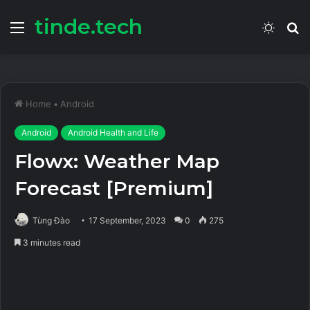
tinde.tech
Menu
Switch
S
skin
fo
Home
•
Android
Android
Android Health and Life
Flowx: Weather Map
Forecast [Premium]
Tùng Đào
17 September, 2023
0
275
3 minutes read