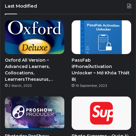
Last Modified
Oxford All Version –
PassFab
Advanced Learners,
iPhone/Activation
Collocations,
Unlocker – Mở Khóa Thiết
LearnersThesaurus,…
Bị
2 March, 2025
19 September, 2023
Photodex ProShow
Photo Supreme – Quản lý