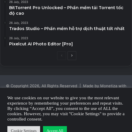
26 July, 2023
BitTorrent Pro Unlocked – Phần mềm tải Torrent tốc
độ cao
26 July, 2023
Trados Studio – Phần mềm hỗ trợ dịch thuật tốt nhất
26 July, 2023
Pixelcut AI Photo Editor [Pro]
Previous
Next
page
page
© Copyright 2026, All Rights Reserved | Made by Monetiza with
| Proudly Hosted by
Monetiza
We use cookies on our website to give you the most relevant
experience by remembering your preferences and repeat visits.
Privacy Policy
By clicking “Accept All”, you consent to the use of ALL the
cookies. However, you may visit "Cookie Settings" to provide a
Facebook
Twitter
YouTube
Instagram
controlled consent.
Cookie Settings
Accept All