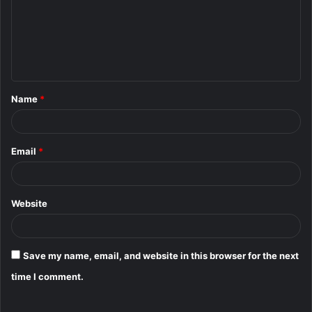
m
e
Download Link 2
n
t
Name
*
*
Email
*
Website
Save my name, email, and website in this browser for the next
time I comment.