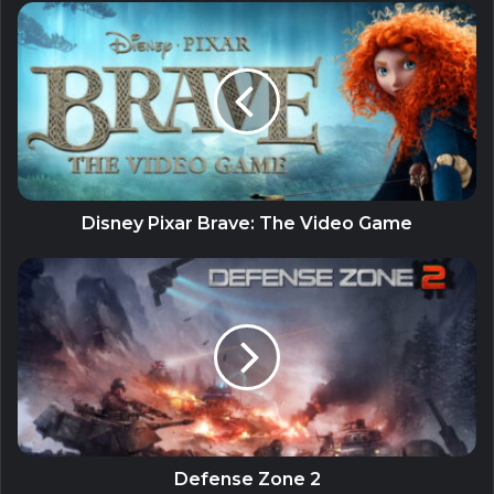
GamePlay
Tìm những ghi chú do các thủy thủ để lại trên khắp
con tàu, khám phá sự thật về những gì đã xảy ra ở đây
và trốn thoát.
Bạn phải luôn cảnh giác và quan sát xung quanh cẩn
Disney Pixar Brave: The Video Game
thận để tránh bị Dark Siren mê hoặc.
Nếu bạn bị Dark Siren bắt và mê hoặc 3 lần, trò chơi
sẽ kết thúc.
Tính năng của game:
Nhân vật duyên dáng
Chơi hồi hộp
Defense Zone 2
Thao tác đơn giản