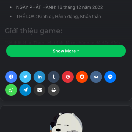
NGÀY PHÁT HÀNH: 16 tháng 12 năm 2022
THỂ LOẠI: Kinh dị, Hành động, Khỏa thân
Giới thiệu game:
“Nó thật kì lạ. Theo lịch trình, lẽ ra chúng ta đã đến đích
rồi…”
Show More
“Chúa ơi, hãy trông chừng chúng ta.”
Facebook
Twitter
LinkedIn
Tumblr
Pinterest
Reddit
VKontakte
Messen
Khi bạn thức dậy và thức dậy, bạn có thể thấy Dark Siren
WhatsApp
Telegram
Share via Email
Print
đang lang thang bên trong con tàu trống rỗng để tìm kiếm
bạn.
Related Articles
AutoPlay Menu Builder Unlocked – Tạo