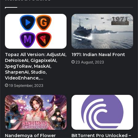
Topaz All Version: AdjustAI,
1971: Indian Naval Front
DeNoiseAI, GigapixelAI,
23 August, 2023
JpegToRaw, MaskAI,
SharpenAI, Studio,
VideoEnhance,…
19 September, 2023
Nandemoya of Flower
BitTorrent Pro Unlocked –