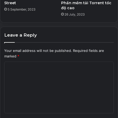
Street
Phần mềm tải Torrent tốc
độ cao
5 September, 2023
26 July, 2023
Leave a Reply
Your email address will not be published.
Required fields are
marked
*
C
o
m
m
e
n
t