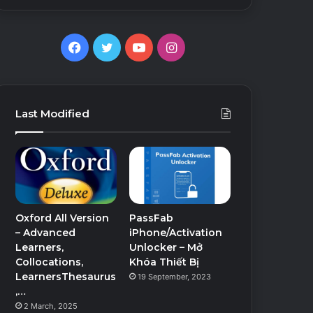
Facebook
Twitter
YouTube
Instagram
Last Modified
Oxford All Version
PassFab
– Advanced
iPhone/Activation
Learners,
Unlocker – Mở
Collocations,
Khóa Thiết Bị
LearnersThesaurus
19 September, 2023
,…
2 March, 2025