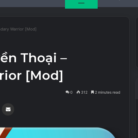
dary Warrior [Mod]
ền Thoại –
ior [Mod]
0
312
2 minutes read
Messenger
Share via Email