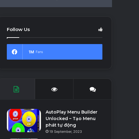
In
Article
skin
for
Follow Us
1M
Fans
AutoPlay Menu Builder
Unlocked – Tạo Menu
phát tự động
19 September, 2023