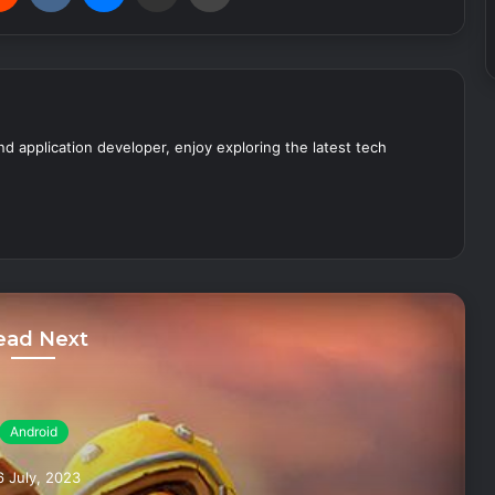
nd application developer, enjoy exploring the latest tech
ead Next
Android
6 July, 2023