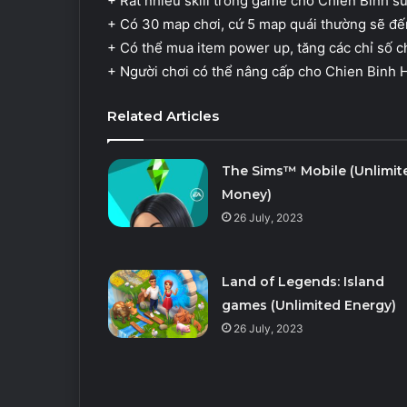
+ Rất nhiều skill trong game cho Chiến Binh s
+ Có 30 map chơi, cứ 5 map quái thường sẽ đế
+ Có thể mua item power up, tăng các chỉ số 
+ Người chơi có thể nâng cấp cho Chien Binh 
Related Articles
The Sims™ Mobile (Unlimit
Money)
26 July, 2023
Land of Legends: Island
games (Unlimited Energy)
26 July, 2023