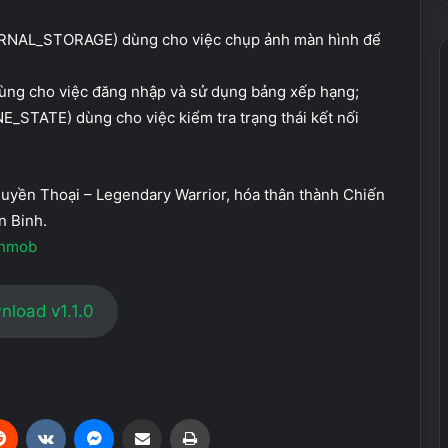
ERNAL_STORAGE) dùng cho việc chụp ảnh màn hình để
ng cho việc đăng nhập và sử dụng bảng xếp hạng;
_STATE) dùng cho việc kiểm tra trạng thái kết nối
Huyền Thoại – Legendary Warrior, hóa thân thành Chiến
n Binh.
onmob
nload v1.1.0
erest
Reddit
VKontakte
Messenger
Share via Email
Print