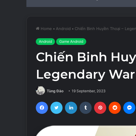
Home
•
Android
•
Chiến Binh Huyền Thoại – Legen
Android
Game Android
Chiến Binh Huy
Legendary Warr
Tùng Đào
19 September, 2023
Facebook
Twitter
LinkedIn
Tumblr
Pinterest
Reddit