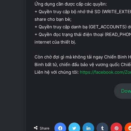
Ứng dụng cần được cấp các quyền:
+ Quyền truy cập bộ nhớ thẻ SD (WRITE_EXT
share cho bạn bè;
+ Quyền truy cập danh bạ (GET_ACCOUNTS) dù
+ Quyền đọc trạng thái điện thoại (READ_PHONE
internet của thiết bị.
Còn chờ đợi gì mà không tải ngay Chiến Binh 
Binh bất tử, chiến đấu bảo vệ vương quốc Chiế
Liên hệ với chúng tôi:
https://facebook.com/Z
Dow
Facebook
Twitter
LinkedIn
Tumblr
Pint
Share