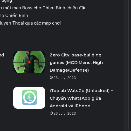
ử dụng
n một map Boss cho Chien Binh chiến đấu.
cho Chiến Binh
Huyen Thoai qua các map chơi
ed
Zero City: base-building
games (MOD Menu, High
Damage/Defense)
26 July, 2023
iToolab WatsGo (Unlocked) –
Chuyển WhatsApp giữa
Android và iPhone
26 July, 2023