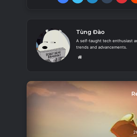
Tùng Đào
A self-taught tech enthusiast a
trends and advancements.
Website
R
2
ed