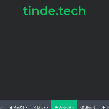
tinde.tech
s
MacOS
Linux
Android
Liên hệ
F