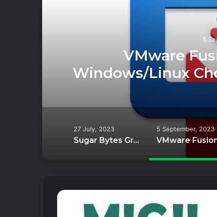
5 Se
VMware Fusi
Windows/Linux Ch
27 July, 2023
5 September, 2023
Sugar Bytes Graindad For Mac OS