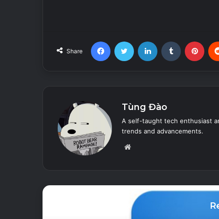
Facebook
Twitter
LinkedIn
Tumblr
Pint
Share
Tùng Đào
A self-taught tech enthusiast a
trends and advancements.
Website
R