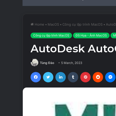
Home
•
MacOS
•
Công cụ lập trình MacOS
•
AutoD
Công cụ lập trình MacOS
Đồ Họa - Ảnh MacOS
M
AutoDesk Auto
Tùng Đào
5 March, 2023
Facebook
Twitter
LinkedIn
Tumblr
Pinterest
Reddit