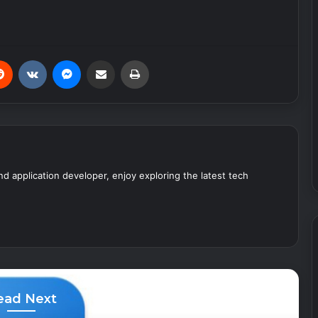
erest
Reddit
VKontakte
Messenger
Share via Email
Print
nd application developer, enjoy exploring the latest tech
ead Next