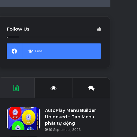
In
Article
skin
for
Follow Us
1M
Fans
AutoPlay Menu Builder
Unlocked – Tạo Menu
phát tự động
19 September, 2023