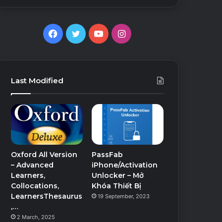
Facebook
Twitter
YouTube
Instagram
Last Modified
Oxford All Version
PassFab
– Advanced
iPhone/Activation
Learners,
Unlocker – Mở
Collocations,
Khóa Thiết Bị
LearnersThesaurus
19 September, 2023
,…
2 March, 2025