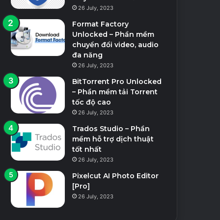
26 July, 2023
MacOS
Format Factory
Unlocked – Phần mềm
7 September, 2023
chuyển đổi video, audio
Movavi Slideshow Maker
đa năng
26 July, 2023
Windows And Mac OS – 
BitTorrent Pro Unlocked
Slideshow
– Phần mềm tải Torrent
tốc độ cao
26 July, 2023
Trados Studio – Phần
mềm hỗ trợ dịch thuật
tốt nhất
26 July, 2023
Pixelcut AI Photo Editor
[Pro]
26 July, 2023