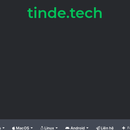
tinde.tech
s
MacOS
Linux
Android
Liên hệ
F