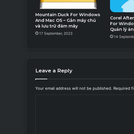
Mountain Duck For Windows
Corel Afte
And Mac OS – Gắn máy chủ
For Windo
và lưu trữ đám mây
Quản lý ản
17 September, 2023
14 Septemb
Leave a Reply
Your email address will not be published.
Required f
C
o
m
m