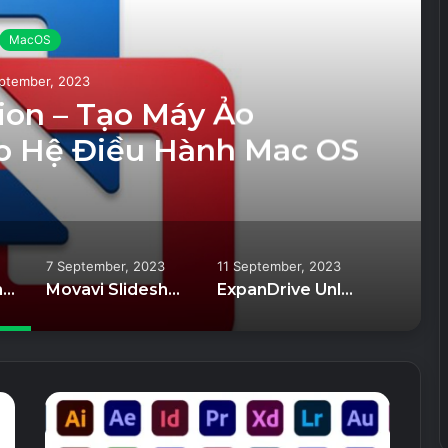
MacOS
ptember, 2023
on – Tạo Máy Ảo
o Hệ Điều Hành Mac OS
7 September, 2023
11 September, 2023
VMware Fusion – Tạo Máy Ảo Windows/Linux Cho Hệ Điều Hành Mac OS
Movavi Slideshow Maker Unlocked For Windows And Mac OS – Phần mềm tạo Slideshow
ExpanDrive Unlocked For Windows And Mac OS – Quản lý dữ liệu trên các dịch vụ Cloud