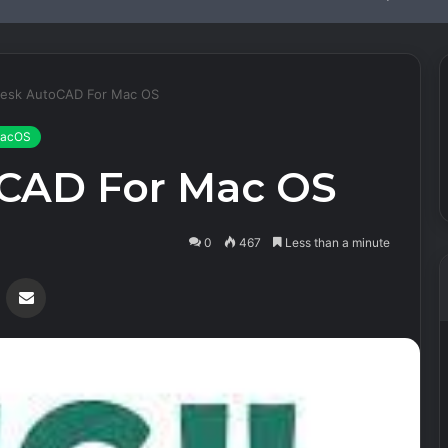
esk AutoCAD For Mac OS
acOS
CAD For Mac OS
0
467
Less than a minute
Messenger
Share via Email