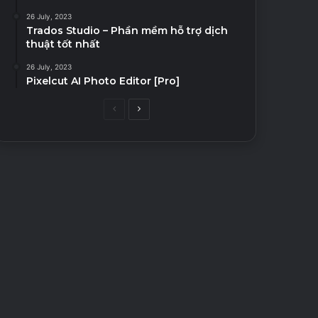
26 July, 2023
Trados Studio – Phần mềm hỗ trợ dịch
thuật tốt nhất
26 July, 2023
Pixelcut AI Photo Editor [Pro]
Previous
Next
page
page