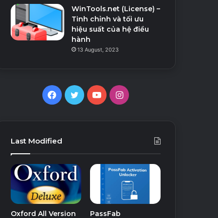
WinTools.net (License) –
Tinh chỉnh và tối ưu
hiệu suất của hệ điều
hành
13 August, 2023
Facebook
Twitter
YouTube
Instagram
Last Modified
Oxford All Version
PassFab