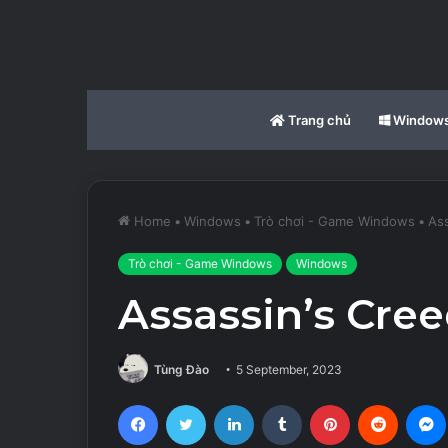
Trang chủ
Window
Home
•
Windows
•
Trò chơi - Game Windows
•
Ass
Trò chơi - Game Windows
Windows
Assassin’s Cree
Tùng Đào
5 September, 2023
Facebook
Twitter
LinkedIn
Tumblr
Pinterest
Reddit