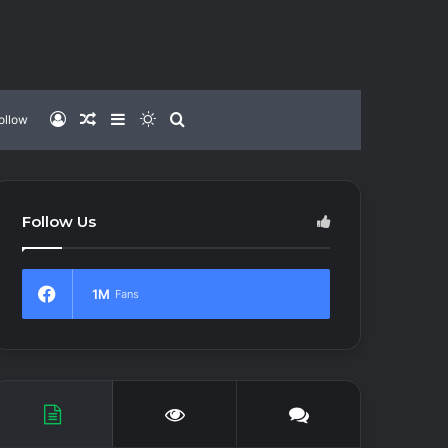
Log
Random
Sidebar
Switch
Search
ollow
In
Article
skin
for
Follow Us
1M
Fans