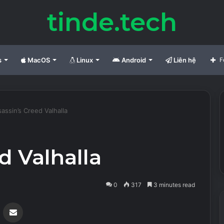
tinde.tech
s
MacOS
Linux
Android
Liên hệ
F
assin’s Creed Valhalla
d Valhalla
0
317
3 minutes read
Messenger
Share via Email