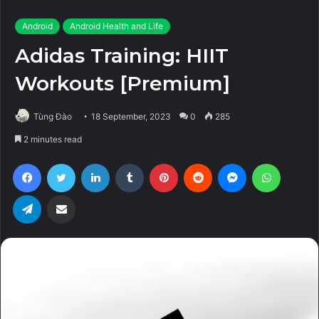
Android
Android Health and Life
Adidas Training: HIIT
Workouts [Premium]
Tùng Đào
18 September, 2023
0
285
2 minutes read
Facebook
Twitter
LinkedIn
Tumblr
Pinterest
Reddit
Messenger
WhatsA
Telegram
Share via Email