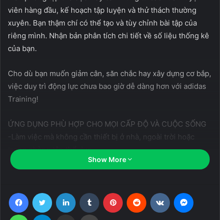
viên hàng đầu, kế hoạch tập luyện và thử thách thường
xuyên. Bạn thậm chí có thể tạo và tùy chỉnh bài tập của
riêng mình. Nhận bản phân tích chi tiết về số liệu thống kê
của bạn.
Cho dù bạn muốn giảm cân, săn chắc hay xây dựng cơ bắp,
việc duy trì động lực chưa bao giờ dễ dàng hơn với adidas
Training!
ỨNG DỤNG PHÙ HỢP CHO MỌI CẤP ĐỘ VÀ CUỘC SỐNG
-Làm việc mà không cần thiết bị ở nhà, ngoài trời hoặc
trong phòng tập thể dục.
Show More
-Tập luyện với các thiết bị như tạ ấm, tạ, dây đeo kháng lực
và hơn thế nữa
-Video HD với hướng dẫn chi tiết và bản demo của huấn
Facebook
Twitter
LinkedIn
Tumblr
Pinterest
Reddit
VKontakte
Messen
luyện viên thể dục cho mỗi bài tập.
-Hơn 180 bài tập bao gồm cơ bản, di chuyển nâng cao và
WhatsApp
Telegram
Share via Email
Print