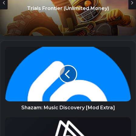
Trials Frontier (Unlimited Money)
The Sims™ Mobile (Unlimited Money)
26 July, 2023
Zero City: base-building games (MOD
Menu, High Damage/Defense)
26 July, 2023
Land of Legends: Island
games (Unlimited Energy)
26 July, 2023
iToolab WatsGo (Unlocked) – Chuyển
WhatsApp giữa Android và iPhone
Shazam: Music Discovery [Mod Extra]
26 July, 2023