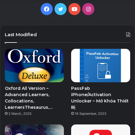
Facebook
Twitter
YouTube
Instagram
Last Modified
Oxford All Version –
PassFab
Advanced Learners,
iPhone/Activation
Collocations,
Unlocker – Mở Khóa Thiết
LearnersThesaurus,…
Bị
2 March, 2025
19 September, 2023