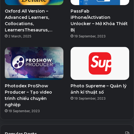
o
r
e
r
Oxford All Version –
PassFab
k
a
Advanced Learners,
iPhone/Activation
Collocations,
Unlocker – Mở Khóa Thiết
m
LearnersThesaurus,…
Bị
2 March, 2025
19 September, 2023
Photodex ProShow
Photo Supreme – Quản lý
Producer – Tạo video
ảnh kĩ thuật số
trình chiếu chuyên
19 September, 2023
nghiệp
19 September, 2023
Popular Posts