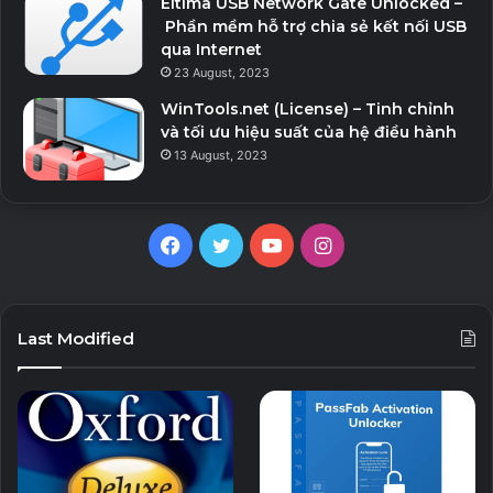
Eltima USB Network Gate Unlocked –
Phần mềm hỗ trợ chia sẻ kết nối USB
qua Internet
23 August, 2023
WinTools.net (License) – Tinh chỉnh
và tối ưu hiệu suất của hệ điều hành
13 August, 2023
F
T
Y
I
a
w
o
n
c
i
u
s
Last Modified
e
t
T
t
b
t
u
a
o
e
b
g