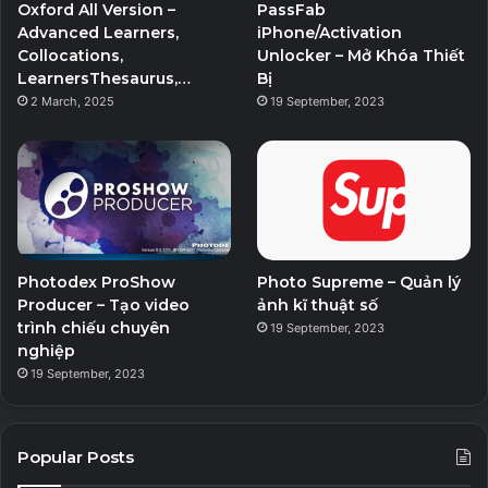
Oxford All Version –
PassFab
k
a
Advanced Learners,
iPhone/Activation
Collocations,
Unlocker – Mở Khóa Thiết
m
LearnersThesaurus,…
Bị
2 March, 2025
19 September, 2023
Photodex ProShow
Photo Supreme – Quản lý
Producer – Tạo video
ảnh kĩ thuật số
trình chiếu chuyên
19 September, 2023
nghiệp
19 September, 2023
Popular Posts