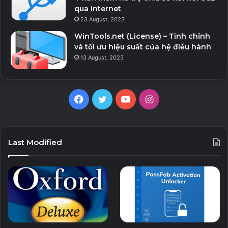
qua Internet
23 August, 2023
WinTools.net (License) – Tinh chỉnh
và tối ưu hiệu suất của hệ điều hành
13 August, 2023
F
T
Y
I
a
w
o
n
c
i
u
s
Last Modified
e
t
T
t
b
t
u
a
o
e
b
g
o
r
e
r