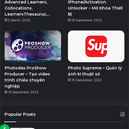
k
a
Advanced Learners,
iPhone/Activation
Collocations,
Unlocker – Mở Khóa Thiết
m
LearnersThesaurus,…
Bị
2 March, 2025
19 September, 2023
Photodex ProShow
Photo Supreme – Quản lý
Producer – Tạo video
ảnh kĩ thuật số
trình chiếu chuyên
19 September, 2023
nghiệp
19 September, 2023
Popular Posts