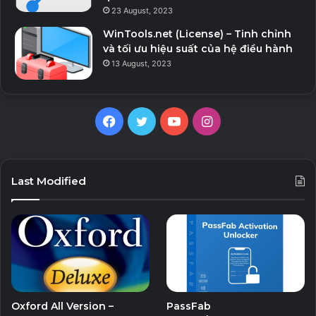
23 August, 2023
WinTools.net (License) – Tinh chỉnh
và tối ưu hiệu suất của hệ điều hành
13 August, 2023
F
T
Y
I
a
w
o
n
c
i
u
s
Last Modified
e
t
T
t
b
t
u
a
o
e
b
g
o
r
e
r
Oxford All Version –
PassFab