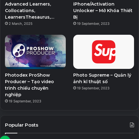
k
a
Advanced Learners,
iPhone/Activation
Collocations,
Unlocker – Mở Khóa Thiết
m
LearnersThesaurus,…
Bị
2 March, 2025
19 September, 2023
Photodex ProShow
Photo Supreme – Quản lý
Producer – Tạo video
ảnh kĩ thuật số
trình chiếu chuyên
19 September, 2023
nghiệp
19 September, 2023
Popular Posts