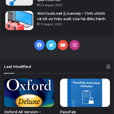
23 August, 2023
WinTools.net (License) – Tinh chỉnh
và tối ưu hiệu suất của hệ điều hành
13 August, 2023
F
T
Y
I
a
w
o
n
c
i
u
s
Last Modified
e
t
T
t
b
t
u
a
o
e
b
g
o
r
e
r
Oxford All Version –
PassFab