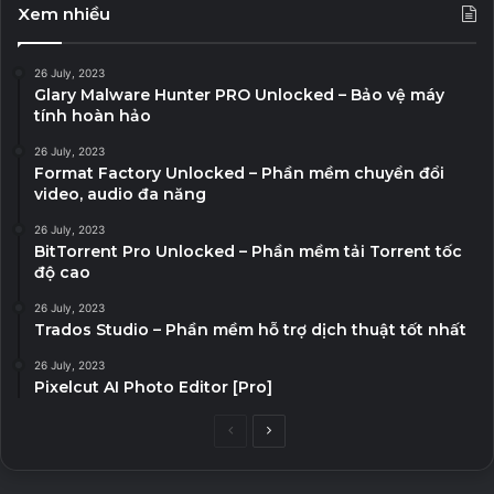
Xem nhiều
26 July, 2023
Glary Malware Hunter PRO Unlocked – Bảo vệ máy
tính hoàn hảo
26 July, 2023
Format Factory Unlocked – Phần mềm chuyển đổi
video, audio đa năng
26 July, 2023
BitTorrent Pro Unlocked – Phần mềm tải Torrent tốc
độ cao
26 July, 2023
Trados Studio – Phần mềm hỗ trợ dịch thuật tốt nhất
26 July, 2023
Pixelcut AI Photo Editor [Pro]
P
N
r
e
e
x