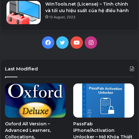
WinTools.net (License) – Tinh chỉnh
và tối ưu hiệu suất của hệ điều hành
13 August, 2023
F
T
Y
I
a
w
o
n
c
i
u
s
Last Modified
e
t
T
t
b
t
u
a
o
e
b
g
o
r
e
r
Oxford All Version –
PassFab
k
a
Advanced Learners,
iPhone/Activation
Collocations,
Unlocker – Mở Khóa Thiết