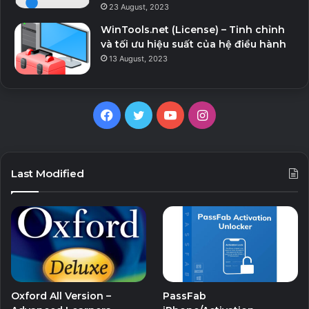
23 August, 2023
WinTools.net (License) – Tinh chỉnh
và tối ưu hiệu suất của hệ điều hành
13 August, 2023
F
T
Y
I
a
w
o
n
c
i
u
s
Last Modified
e
t
T
t
b
t
u
a
o
e
b
g
o
r
e
r
Oxford All Version –
PassFab
k
a