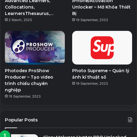
Advanced Learners,
iPhone/Activation
Collocations,
Unlocker – Mở Khóa Thiết
m
LearnersThesaurus,…
Bị
2 March, 2025
19 September, 2023
Photodex ProShow
Photo Supreme – Quản lý
Producer – Tạo video
ảnh kĩ thuật số
trình chiếu chuyên
19 September, 2023
nghiệp
19 September, 2023
Popular Posts