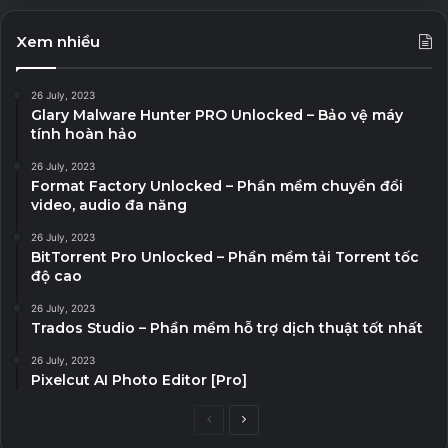
Xem nhiều
26 July, 2023
Glary Malware Hunter PRO Unlocked – Bảo vệ máy
tính hoàn hảo
26 July, 2023
Format Factory Unlocked – Phần mềm chuyển đổi
video, audio đa năng
26 July, 2023
BitTorrent Pro Unlocked – Phần mềm tải Torrent tốc
độ cao
26 July, 2023
Trados Studio – Phần mềm hỗ trợ dịch thuật tốt nhất
26 July, 2023
Pixelcut AI Photo Editor [Pro]
P
N
r
e